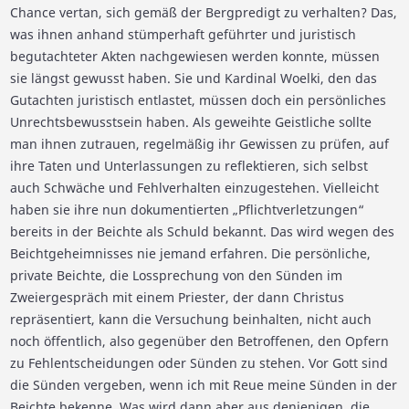
Chance vertan, sich gemäß der Bergpredigt zu verhalten? Das,
was ihnen anhand stümperhaft geführter und juristisch
begutachteter Akten nachgewiesen werden konnte, müssen
sie längst gewusst haben. Sie und Kardinal Woelki, den das
Gutachten juristisch entlastet, müssen doch ein persönliches
Unrechtsbewusstsein haben. Als geweihte Geistliche sollte
man ihnen zutrauen, regelmäßig ihr Gewissen zu prüfen, auf
ihre Taten und Unterlassungen zu reflektieren, sich selbst
auch Schwäche und Fehlverhalten einzugestehen. Vielleicht
haben sie ihre nun dokumentierten „Pflichtverletzungen“
bereits in der Beichte als Schuld bekannt. Das wird wegen des
Beichtgeheimnisses nie jemand erfahren. Die persönliche,
private Beichte, die Lossprechung von den Sünden im
Zweiergespräch mit einem Priester, der dann Christus
repräsentiert, kann die Versuchung beinhalten, nicht auch
noch öffentlich, also gegenüber den Betroffenen, den Opfern
zu Fehlentscheidungen oder Sünden zu stehen. Vor Gott sind
die Sünden vergeben, wenn ich mit Reue meine Sünden in der
Beichte bekenne. Was wird dann aber aus denjenigen, die