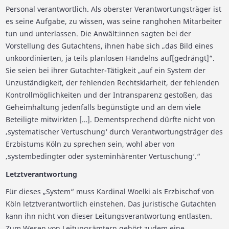
Personal verantwortlich. Als oberster Verantwortungsträger ist
es seine Aufgabe, zu wissen, was seine ranghohen Mitarbeiter
tun und unterlassen. Die Anwält:innen sagten bei der
Vorstellung des Gutachtens, ihnen habe sich „das Bild eines
unkoordinierten, ja teils planlosen Handelns auf[gedrängt]“.
Sie seien bei ihrer Gutachter-Tätigkeit „auf ein System der
Unzuständigkeit, der fehlenden Rechtsklarheit, der fehlenden
Kontrollmöglichkeiten und der Intransparenz gestoßen, das
Geheimhaltung jedenfalls begünstigte und an dem viele
Beteiligte mitwirkten […]. Dementsprechend dürfte nicht von
‚systematischer Vertuschung‘ durch Verantwortungsträger des
Erzbistums Köln zu sprechen sein, wohl aber von
‚systembedingter oder systeminhärenter Vertuschung‘.“
Letztverantwortung
Für dieses „System“ muss Kardinal Woelki als Erzbischof von
Köln letztverantwortlich einstehen. Das juristische Gutachten
kann ihn nicht von dieser Leitungsverantwortung entlasten.
Zum Wesen von Leitungsämtern gehört zudem eine