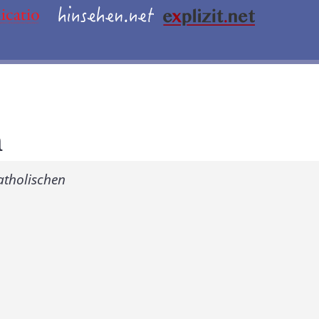
n
atholischen